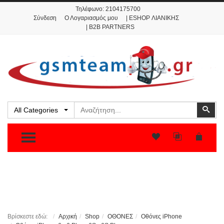
Τηλέφωνο:
2104175700
Σύνδεση
Ο Λογαριασμός μου
| ESHOP ΛΙΑΝΙΚΗΣ
| B2B PARTNERS
Αναζήτηση
Ανα
All Categories
TOGGLE MENU
Βρίσκεστε εδώ:
Αρχική
Shop
ΟΘΟΝΕΣ
Οθόνες iPhone