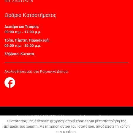
Fax: 2104175715
Ωράριο Καταστήματος
Δευτέρα και Τετάρτη:
09:00 π.μ. - 17:00 μ.μ.
Τρίτη, Πέμπτη, Παρασκευή:
09:00 π.μ. - 19:00 μ.μ.
Σάββατο: Κλειστά.
Ακολουθήστε μας στα Κοινωνικά Δίκτυα.
Follow
us
on
Facebook
Copyright © 2018 GSM TEAM. Με την επιφύλαξη παντός δικαιώματος.
O ιστότοπος μας gsmteam.gr χρησιμοποιεί cookies για βελτιστοποίηση της
Κατασκευή Ιστοσελίδων:
Z-Design.gr
εμπειρίας του χρήστη. Με τη χρήση αυτού του ιστοτόπου, αποδέχεστε τη χρήση
των cookies.