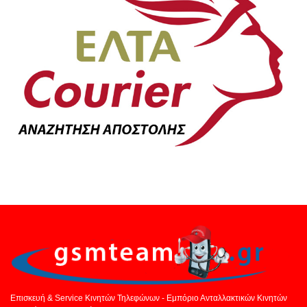
Επισκευή & Service Κινητών Τηλεφώνων - Εμπόριο Ανταλλακτικών Κινητών