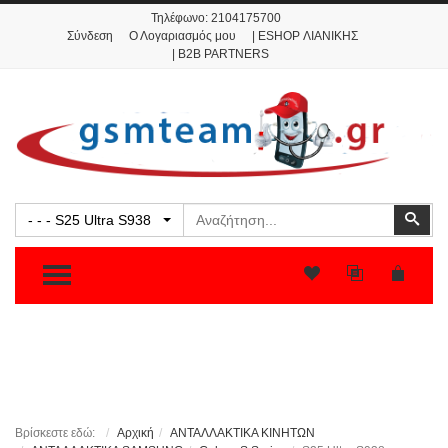
Τηλέφωνο:
2104175700
Σύνδεση
Ο Λογαριασμός μου
| ESHOP ΛΙΑΝΙΚΗΣ
| B2B PARTNERS
Αναζήτηση
Ανα
- - - S25 Ultra S938
TOGGLE MENU
Βρίσκεστε εδώ:
Αρχική
ΑΝΤΑΛΛΑΚΤΙΚΑ ΚΙΝΗΤΩΝ