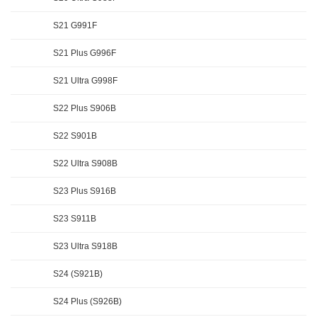
S21 G991F
S21 Plus G996F
S21 Ultra G998F
S22 Plus S906B
S22 S901B
S22 Ultra S908B
S23 Plus S916B
S23 S911B
S23 Ultra S918B
S24 (S921B)
S24 Plus (S926B)