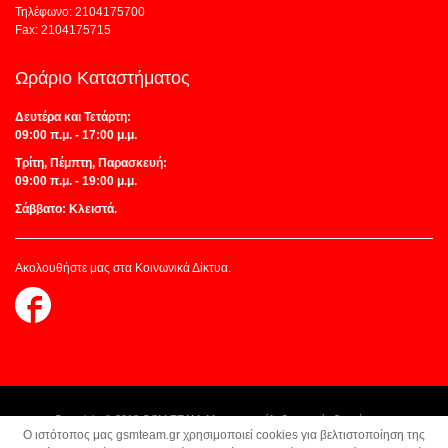
Τηλέφωνο: 2104175700
Fax: 2104175715
Ωράριο Καταστήματος
Δευτέρα και Τετάρτη:
09:00 π.μ. - 17:00 μ.μ.
Τρίτη, Πέμπτη, Παρασκευή:
09:00 π.μ. - 19:00 μ.μ.
Σάββατο: Κλειστά.
Ακολουθήστε μας στα Κοινωνικά Δίκτυα.
Follow
us
on
Facebook
Copyright © 2018 GSM TEAM. Με την επιφύλαξη παντός δικαιώματος.
O ιστότοπος μας gsmteam.gr χρησιμοποιεί cookies για βελτιστοποίηση της
Κατασκευή Ιστοσελίδων:
Z-Design.gr