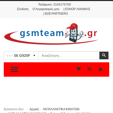
Τηλέφωνο:
2104175700
Σύνδεση
Ο Λογαριασμός μου
| ESHOP ΛΙΑΝΙΚΗΣ
| B2B PARTNERS
Αναζήτηση
Ανα
- - - S6 G920F
TOGGLE MENU
Βρίσκεστε εδώ:
Αρχική
ΑΝΤΑΛΛΑΚΤΙΚΑ ΚΙΝΗΤΩΝ