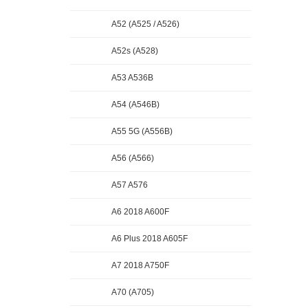
A52 (A525 / A526)
A52s (A528)
A53 A536B
A54 (A546B)
A55 5G (A556B)
A56 (A566)
A57 A576
A6 2018 A600F
A6 Plus 2018 A605F
A7 2018 A750F
A70 (A705)