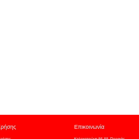
Χρήσης
Επικοινωνία
Χρήσης
Κολοκοτρώνη 86-88, Πειραιάς -