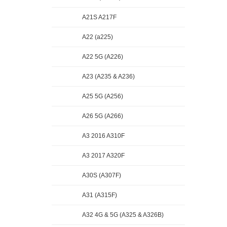
A21S A217F
A22 (a225)
A22 5G (A226)
A23 (A235 & A236)
A25 5G (A256)
A26 5G (A266)
A3 2016 A310F
A3 2017 A320F
A30S (A307F)
A31 (A315F)
A32 4G & 5G (A325 & A326B)