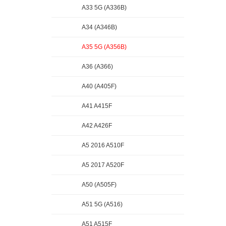
A33 5G (A336B)
A34 (A346B)
A35 5G (A356B)
A36 (A366)
A40 (A405F)
A41 A415F
A42 A426F
A5 2016 A510F
A5 2017 A520F
A50 (A505F)
A51 5G (A516)
A51 A515F