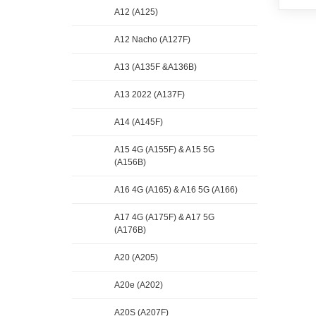
A12 (A125)
A12 Nacho (A127F)
A13 (A135F &A136B)
A13 2022 (A137F)
A14 (A145F)
A15 4G (A155F) & A15 5G
(A156B)
A16 4G (A165) & A16 5G (A166)
A17 4G (A175F) & A17 5G
(A176B)
A20 (A205)
A20e (A202)
A20S (A207F)