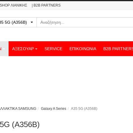
ESHOP ΛΙΑΝΙΚΗΣ
| B2B PARTNERS
Αναζήτηση
 - A35 5G (A356B)
Ν
ΑΞΕΣΟΥΑΡ
SERVICE
ΕΠΙΚΟΙΝΩΝΊΑ
B2B PARTNER
ΑΛΛΑΚΤΙΚΑ SAMSUNG
Galaxy A Series
A35 5G (A356B)
5G (A356B)