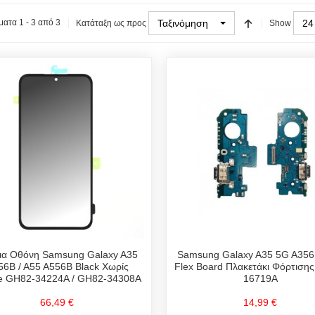
Ταξινόμηση
24
ατα 1 - 3 από 3
Κατάταξη ως προς
Show
ια Οθόνη Samsung Galaxy A35
Samsung Galaxy A35 5G A35
56B / A55 A556B Black Χωρίς
Flex Board Πλακετάκι Φόρτιση
e GH82-34224A / GH82-34308A
16719A
66,49 €
14,99 €