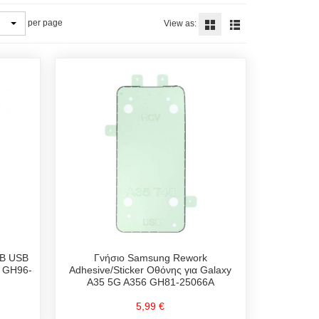
per page
View as:
6B USB
Γνήσιο Samsung Rework
ς GH96-
Adhesive/Sticker Οθόνης για Galaxy
A35 5G A356 GH81-25066A
5,99 €