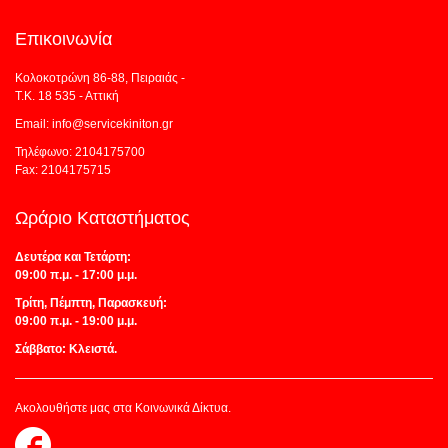
Επικοινωνία
Κολοκοτρώνη 86-88, Πειραιάς -
Τ.Κ. 18 535 - Αττική
Email: info@servicekiniton.gr
Τηλέφωνο: 2104175700
Fax: 2104175715
Ωράριο Καταστήματος
Δευτέρα και Τετάρτη:
09:00 π.μ. - 17:00 μ.μ.
Τρίτη, Πέμπτη, Παρασκευή:
09:00 π.μ. - 19:00 μ.μ.
Σάββατο: Κλειστά.
Ακολουθήστε μας στα Κοινωνικά Δίκτυα.
Follow