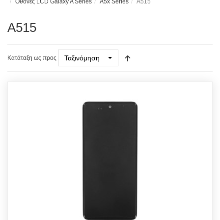
Οθόνες LCD Galaxy A Series
A5x Series
A515
A515
Ταξινόμηση
Κατάταξη ως προς