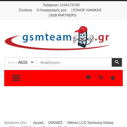
Τηλέφωνο:
2104175700
Σύνδεση
Ο Λογαριασμός μου
| ESHOP ΛΙΑΝΙΚΗΣ
| B2B PARTNERS
Αναζήτηση
Ανα
- - - - A515
TOGGLE MENU
Βρίσκεστε εδώ:
Αρχική
ΟΘΟΝΕΣ
Οθόνες LCD Samsung Galaxy