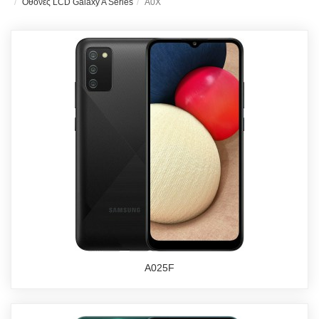
Οθόνες LCD Galaxy A Series
A0X
A025F