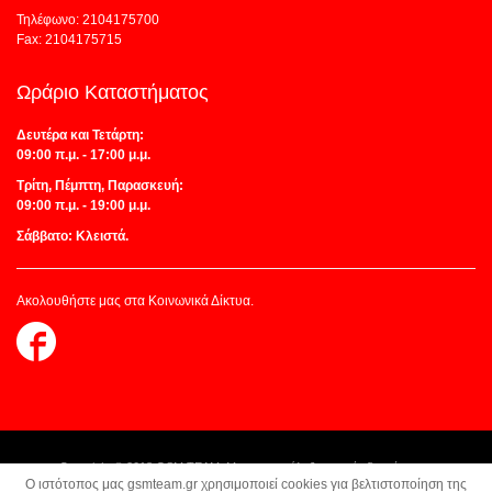
Τηλέφωνο: 2104175700
Fax: 2104175715
Ωράριο Καταστήματος
Δευτέρα και Τετάρτη:
09:00 π.μ. - 17:00 μ.μ.
Τρίτη, Πέμπτη, Παρασκευή:
09:00 π.μ. - 19:00 μ.μ.
Σάββατο: Κλειστά.
Ακολουθήστε μας στα Κοινωνικά Δίκτυα.
Follow
us
on
Facebook
Copyright © 2018 GSM TEAM. Με την επιφύλαξη παντός δικαιώματος.
O ιστότοπος μας gsmteam.gr χρησιμοποιεί cookies για βελτιστοποίηση της
Κατασκευή Ιστοσελίδων:
Z-Design.gr