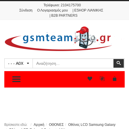
Τηλέφωνο:
2104175700
Σύνδεση
Ο Λογαριασμός μου
| ESHOP ΛΙΑΝΙΚΗΣ
| B2B PARTNERS
Αναζήτηση
Ανα
- - - A0X
TOGGLE MENU
Βρίσκεστε εδώ:
Αρχική
ΟΘΟΝΕΣ
Οθόνες LCD Samsung Galaxy