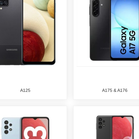
A125
A175 & A176