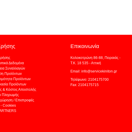
Χρήσης
Επικοινωνία
Χρήσης
Κολοκοτρώνη 86-88, Πειραιάς -
πικά Δεδομένα
Τ.Κ. 18 535 - Αττική
εια Συναλλαγών
Email: info@servicekiniton.gr
ση Προϊόντων
σιμότητα Προϊόντων
Τηλέφωνο: 2104175700
υασία Προϊόντων
Fax: 2104175715
ς & Κόστος Αποστολής
ι Πληρωμής
χώρηση / Επιστροφές
- Cookies
PARTNERS