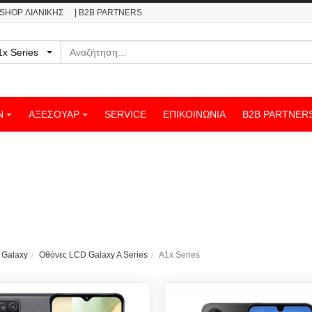
ESHOP ΛΙΑΝΙΚΗΣ
| B2B PARTNERS
Αναζήτηση
- A1x Series
Ν
ΑΞΕΣΟΥΑΡ
SERVICE
ΕΠΙΚΟΙΝΩΝΊΑ
B2B PARTNER
 Galaxy
Οθόνες LCD Galaxy A Series
A1x Series