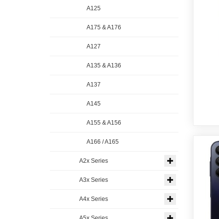
A125
A175 & A176
A127
A135 & A136
A137
A145
A155 & A156
A166 / A165
A2x Series
A3x Series
A4x Series
A5x Series