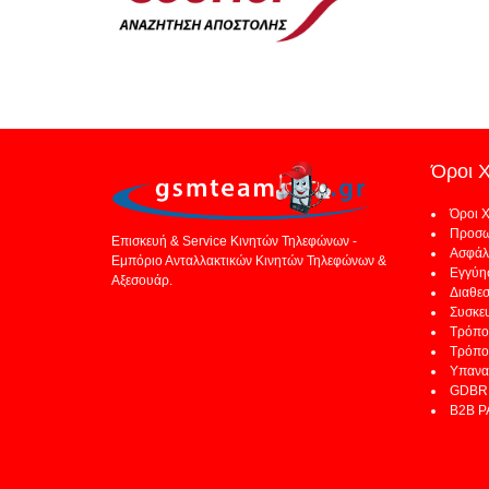
Όροι 
Όροι 
Προσω
Επισκευή & Service Κινητών Τηλεφώνων -
Ασφάλ
Εμπόριο Ανταλλακτικών Κινητών Τηλεφώνων &
Εγγύη
Αξεσουάρ.
Διαθε
Συσκε
Τρόπο
Τρόπο
Υπανα
GDBR 
B2B 