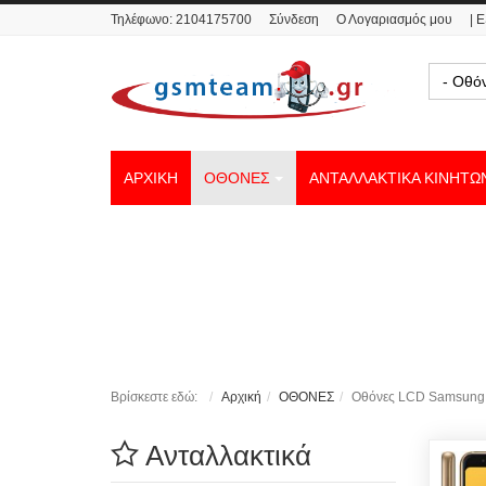
Τηλέφωνο:
2104175700
Σύνδεση
Ο Λογαριασμός μου
| 
- Οθό
ΑΡΧΙΚΗ
ΟΘΟΝΕΣ
ΑΝΤΑΛΛΑΚΤΙΚΑ ΚΙΝΗΤΩ
Βρίσκεστε εδώ:
Αρχική
ΟΘΟΝΕΣ
Οθόνες LCD Samsung
Ανταλλακτικά