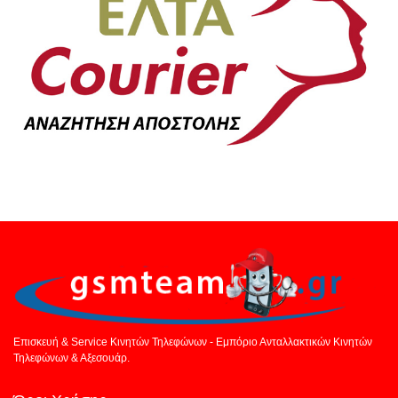
Επισκευή & Service Κινητών Τηλεφώνων - Εμπόριο Ανταλλακτικών Κινητών
Τηλεφώνων & Αξεσουάρ.