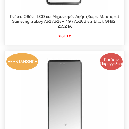
Γνήσια Οθόνη LCD και Μηχανισμός Αφής (Χωρίς Μπαταρία)
Samsung Galaxy A52 A525F 4G / A526B 5G Black GH82-
25524A
86,49 €
Κατόπιν
ΕΞΑΝΤΛΗΘΗΚΕ
Παραγγελίας