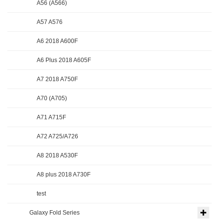
A56 (A566)
A57 A576
A6 2018 A600F
A6 Plus 2018 A605F
A7 2018 A750F
A70 (A705)
A71 A715F
A72 A725/A726
A8 2018 A530F
A8 plus 2018 A730F
test
Galaxy Fold Series