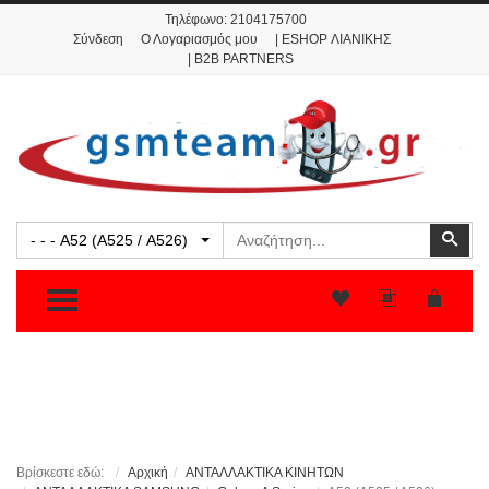
Τηλέφωνο:
2104175700
Σύνδεση
Ο Λογαριασμός μου
| ESHOP ΛΙΑΝΙΚΗΣ
| B2B PARTNERS
Αναζήτηση
Ανα
- - - A52 (A525 / A526)
TOGGLE MENU
Βρίσκεστε εδώ:
Αρχική
ΑΝΤΑΛΛΑΚΤΙΚΑ ΚΙΝΗΤΩΝ