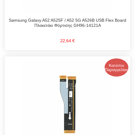
Samsung Galaxy A52 A525F / A52 5G A526B USB Flex Board
Πλακετάκι Φόρτισης GH96-14121A
22,64 €
Κατόπιν
Παραγγελίας