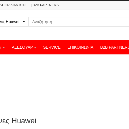
ESHOP ΛΙΑΝΙΚΗΣ
| B2B PARTNERS
Αναζήτηση
νες Huawei
Ν
ΑΞΕΣΟΥΑΡ
SERVICE
ΕΠΙΚΟΙΝΩΝΊΑ
B2B PARTNER
νες Huawei