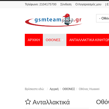
Τηλέφωνο:
2104175700
Σύνδεση
Ο Λογαριασμός μου
| 
- Οθό
ΑΡΧΙΚΗ
ΟΘΟΝΕΣ
ΑΝΤΑΛΛΑΚΤΙΚΑ ΚΙΝΗΤΩ
Βρίσκεστε εδώ:
Αρχική
ΟΘΟΝΕΣ
Οθόνες Huawei
Οθό
Ανταλλακτικά