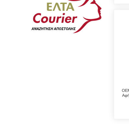
OEM
Αφή