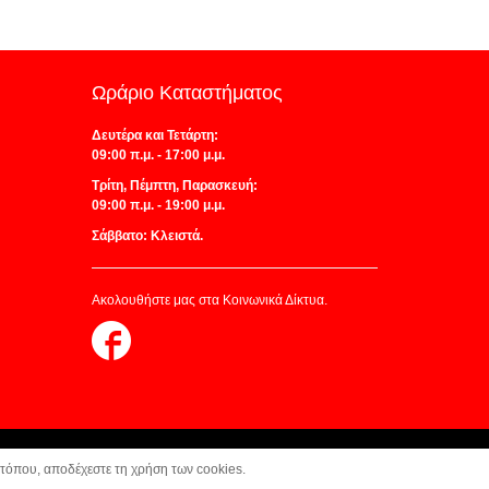
Ωράριο Καταστήματος
Δευτέρα και Τετάρτη:
09:00 π.μ. - 17:00 μ.μ.
Τρίτη, Πέμπτη, Παρασκευή:
09:00 π.μ. - 19:00 μ.μ.
Σάββατο: Κλειστά.
Ακολουθήστε μας στα Κοινωνικά Δίκτυα.
Follow
us
on
Facebook
οτόπου, αποδέχεστε τη χρήση των cookies.