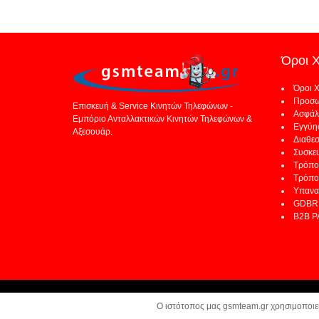
Όροι 
Όροι 
Προσω
Επισκευή & Service Κινητών Τηλεφώνων -
Ασφάλ
Εμπόριο Ανταλλακτικών Κινητών Τηλεφώνων &
Εγγύη
Αξεσουάρ.
Διαθε
Συσκε
Τρόπο
Τρόπο
Υπανα
GDBR 
B2B 
Copyright © 2018 GSM TEAM. Με την επιφύλαξη παντός δικαιώματος.
O ιστότοπος μας gsmteam.gr χρησιμοποιεί
Κατασκευή Ιστοσελίδων:
Z-Design.gr