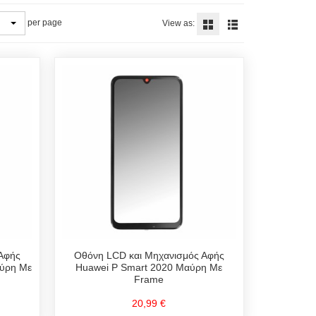
per page
View as:
Αφής
Οθόνη LCD και Μηχανισμός Αφής
αύρη Με
Huawei P Smart 2020 Μαύρη Με
Frame
20,99 €