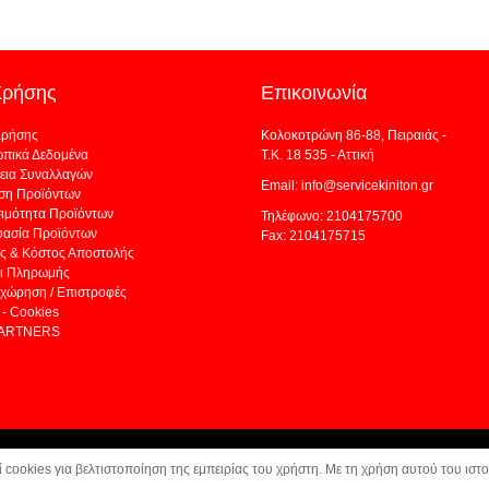
Χρήσης
Επικοινωνία
Χρήσης
Κολοκοτρώνη 86-88, Πειραιάς -
πικά Δεδομένα
Τ.Κ. 18 535 - Αττική
εια Συναλλαγών
Email: info@servicekiniton.gr
ση Προϊόντων
σιμότητα Προϊόντων
Τηλέφωνο: 2104175700
υασία Προϊόντων
Fax: 2104175715
ς & Κόστος Αποστολής
ι Πληρωμής
χώρηση / Επιστροφές
- Cookies
PARTNERS
 cookies για βελτιστοποίηση της εμπειρίας του χρήστη. Με τη χρήση αυτού του ιστ