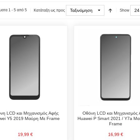
Ταξινόμηση
24
ατα 1 - 5 από 5
Κατάταξη ως προς
Show
νη LCD και Μηχανισμός Αφής
Οθόνη LCD και Μηχανισμός 
wei Y5 2019 Μαύρη Με Frame
Huawei P Smart 2021 / Y7a Μ
Frame
19,99 €
16,99 €