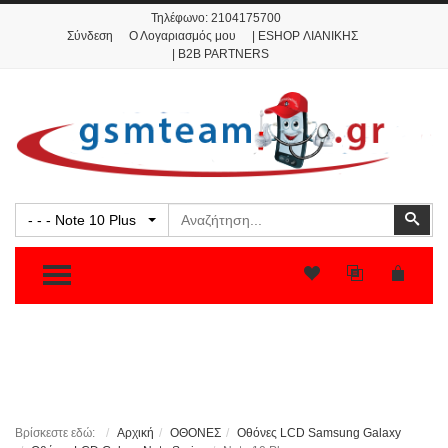
Τηλέφωνο:
2104175700
Σύνδεση
Ο Λογαριασμός μου
| ESHOP ΛΙΑΝΙΚΗΣ
| B2B PARTNERS
Αναζήτηση
Ανα
- - - Note 10 Plus
TOGGLE MENU
Βρίσκεστε εδώ:
Αρχική
ΟΘΟΝΕΣ
Οθόνες LCD Samsung Galaxy