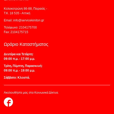
Κολοκοτρώνη 86-88, Πειραιάς -
Τ.Κ. 18 535 - Αττική
Email: info@servicekiniton.gr
Τηλέφωνο: 2104175700
Fax: 2104175715
Ωράριο Καταστήματος
Δευτέρα και Τετάρτη:
09:00 π.μ. - 17:00 μ.μ.
Τρίτη, Πέμπτη, Παρασκευή:
09:00 π.μ. - 19:00 μ.μ.
Σάββατο: Κλειστά.
Ακολουθήστε μας στα Κοινωνικά Δίκτυα.
Follow
us
on
Facebook