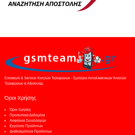
Επισκευή & Service Κινητών Τηλεφώνων - Εμπόριο Ανταλλακτικών Κινητών
Τηλεφώνων & Αξεσουάρ.
Όροι Χρήσης
Όροι Χρήσης
Προσωπικά Δεδομένα
Ασφάλεια Συναλλαγών
Εγγύηση Προϊόντων
Διαθεσιμότητα Προϊόντων