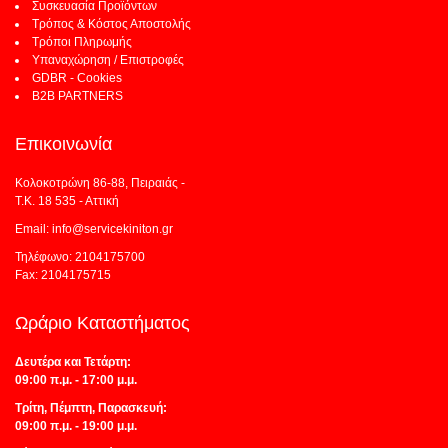
Συσκευασία Προϊόντων
Τρόπος & Κόστος Αποστολής
Τρόποι Πληρωμής
Υπαναχώρηση / Επιστροφές
GDBR - Cookies
B2B PARTNERS
Επικοινωνία
Κολοκοτρώνη 86-88, Πειραιάς -
Τ.Κ. 18 535 - Αττική
Email: info@servicekiniton.gr
Τηλέφωνο: 2104175700
Fax: 2104175715
Ωράριο Καταστήματος
Δευτέρα και Τετάρτη:
09:00 π.μ. - 17:00 μ.μ.
Τρίτη, Πέμπτη, Παρασκευή:
09:00 π.μ. - 19:00 μ.μ.