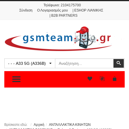
Τηλέφωνο:
2104175700
Σύνδεση
Ο Λογαριασμός μου
| ESHOP ΛΙΑΝΙΚΗΣ
| B2B PARTNERS
Αναζήτηση
Ανα
- - - A33 5G (A336B)
TOGGLE MENU
Βρίσκεστε εδώ:
Αρχική
ΑΝΤΑΛΛΑΚΤΙΚΑ ΚΙΝΗΤΩΝ