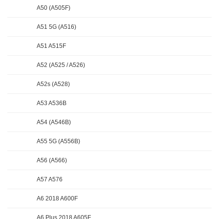
A50 (A505F)
A51 5G (A516)
A51 A515F
A52 (A525 / A526)
A52s (A528)
A53 A536B
A54 (A546B)
A55 5G (A556B)
A56 (A566)
A57 A576
A6 2018 A600F
A6 Plus 2018 A605F