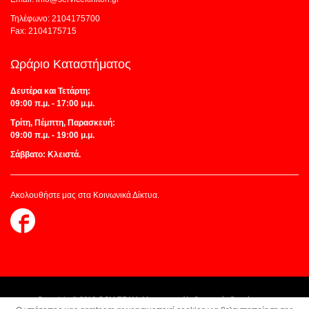
Τηλέφωνο: 2104175700
Fax: 2104175715
Ωράριο Καταστήματος
Δευτέρα και Τετάρτη:
09:00 π.μ. - 17:00 μ.μ.
Τρίτη, Πέμπτη, Παρασκευή:
09:00 π.μ. - 19:00 μ.μ.
Σάββατο: Κλειστά.
Ακολουθήστε μας στα Κοινωνικά Δίκτυα.
Follow
us
on
Facebook
Copyright © 2018 GSM TEAM. Με την επιφύλαξη παντός δικαιώματος.