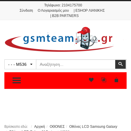
Τηλέφωνο:
2104175700
Σύνδεση
Ο Λογαριασμός μου
| ESHOP ΛΙΑΝΙΚΗΣ
| B2B PARTNERS
Αναζήτηση
Ανα
- - - M536
TOGGLE MENU
Βρίσκεστε εδώ:
Αρχική
ΟΘΟΝΕΣ
Οθόνες LCD Samsung Galaxy