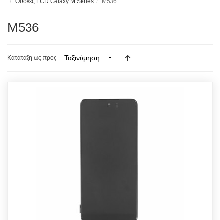
Οθόνες LCD Galaxy M Series
M536
M536
Ταξινόμηση
Κατάταξη ως προς