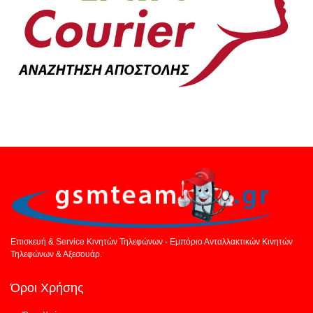
Επισκευή & Service Κινητών Τηλεφώνων - Εμπόριο Ανταλλακτικών Κινητών
Τηλεφώνων & Αξεσουάρ.
Όροι Χρήσης