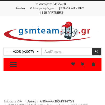
Τηλέφωνο:
2104175700
Σύνδεση
Ο Λογαριασμός μου
| ESHOP ΛΙΑΝΙΚΗΣ
| B2B PARTNERS
Αναζήτηση
Ανα
- - - A20S (A207F)
TOGGLE MENU
Βρίσκεστε εδώ:
Αρχική
ΑΝΤΑΛΛΑΚΤΙΚΑ ΚΙΝΗΤΩΝ