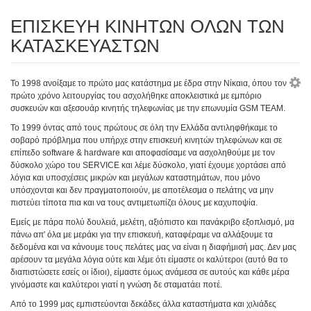
ΕΠΙΣΚΕΥΗ ΚΙΝΗΤΩΝ ΟΛΩΝ ΤΩΝ
ΚΑΤΑΣΚΕΥΑΣΤΩΝ
To 1998 ανοίξαμε το πρώτο μας κατάστημα με έδρα στην Νίκαια, όπου τον
πρώτο χρόνο λειτουργίας του ασχολήθηκε αποκλειστικά με εμπόριο
συσκευών και αξεσουάρ κινητής τηλεφωνίας με την επωνυμία GSM TEAM.
Το 1999 όντας από τους πρώτους σε όλη την Ελλάδα αντιληφθήκαμε το
σοβαρό πρόβλημα που υπήρχε στην επισκευή κινητών τηλεφώνων και σε
επίπεδο software & hardware και αποφασίσαμε να ασχοληθούμε με τον
δύσκολο χώρο του SERVICE και λέμε δύσκολο, γιατί έχουμε χορτάσει από
λόγια και υποσχέσεις μικρών και μεγάλων καταστημάτων, που μόνο
υπόσχονται και δεν πραγματοποιούν, με αποτέλεσμα ο πελάτης να μην
πιστεύει τίποτα πια και να τους αντιμετωπίζει όλους με καχυποψία.
Εμείς με πάρα πολύ δουλειά, μελέτη, αξιόπιστο και πανάκριβο εξοπλισμό, μα
πάνω απ' όλα με μεράκι για την επισκευή, καταφέραμε να αλλάξουμε τα
δεδομένα και να κάνουμε τους πελάτες μας να είναι η διαφήμισή μας. Δεν μας
αρέσουν τα μεγάλα λόγια ούτε και λέμε ότι είμαστε οι καλύτεροι (αυτό θα το
διαπιστώσετε εσείς οι ίδιοι), είμαστε όμως ανάμεσα σε αυτούς και κάθε μέρα
γινόμαστε και καλύτεροι γιατί η γνώση δε σταματάει ποτέ.
Από το 1999 μας εμπιστεύονται δεκάδες άλλα καταστήματα και χιλιάδες