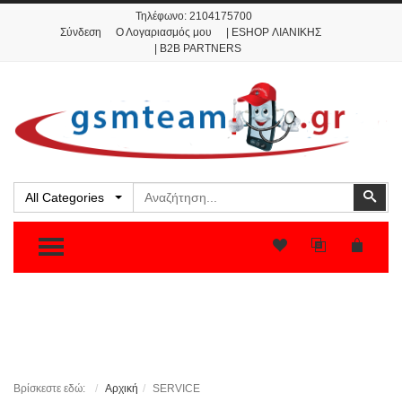
Τηλέφωνο:
2104175700
Σύνδεση
Ο Λογαριασμός μου
| ESHOP ΛΙΑΝΙΚΗΣ
| B2B PARTNERS
Αναζήτηση
Ανα
All Categories
TOGGLE MENU
Βρίσκεστε εδώ:
Αρχική
SERVICE