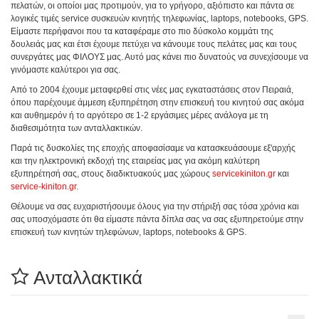
πελατών, οι οποίοι μας προτιμούν, για το γρήγορο, αξιόπιστο και πάντα σε
λογικές τιμές service συσκευών κινητής τηλεφωνίας, laptops, notebooks, GPS.
Είμαστε περήφανοι που τα καταφέραμε στο πιο δύσκολο κομμάτι της
δουλειάς μας και έτσι έχουμε πετύχει να κάνουμε τους πελάτες μας και τους
συνεργάτες μας ΦΙΛΟΥΣ μας. Αυτό μας κάνει πιο δυνατούς να συνεχίσουμε να
γινόμαστε καλύτεροι για σας.
Από το 2004 έχουμε μεταφερθεί στις νέες μας εγκαταστάσεις στον Πειραιά,
όπου παρέχουμε άμμεση εξυπηρέτηση στην επισκευή του κινητού σας ακόμα
και αυθημερόν ή το αργότερο σε 1-2 εργάσιμες μέρες ανάλογα με τη
διαθεσιμότητα των ανταλλακτικών.
Παρά τις δυσκολίες της εποχής αποφασίσαμε να κατασκευάσουμε εξ'αρχής
και την ηλεκτρονική εκδοχή της εταιρείας μας για ακόμη καλύτερη
εξυπηρέτησή σας, στους διαδικτυακούς μας χώρους
servicekiniton.gr
και
service-kiniton.gr
.
Θέλουμε να σας ευχαριστήσουμε όλους για την στήριξή σας τόσα χρόνια και
σας υποσχόμαστε ότι θα είμαστε πάντα δίπλα σας να σας εξυπηρετούμε στην
επισκευή των κινητών τηλεφώνων, laptops, notebooks & GPS.
Ανταλλακτικά