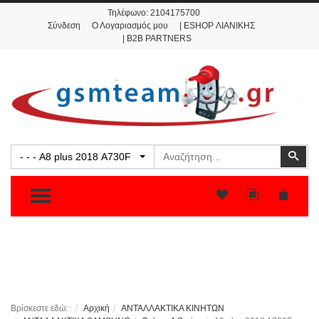
Τηλέφωνο:
2104175700
Σύνδεση
Ο Λογαριασμός μου
| ESHOP ΛΙΑΝΙΚΗΣ
| B2B PARTNERS
Αναζήτηση
Ανα
- - - A8 plus 2018 A730F
TOGGLE MENU
Βρίσκεστε εδώ:
Αρχική
ΑΝΤΑΛΛΑΚΤΙΚΑ ΚΙΝΗΤΩΝ