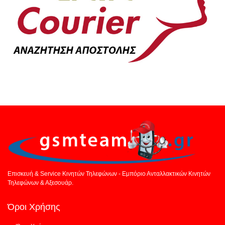
Επισκευή & Service Κινητών Τηλεφώνων - Εμπόριο Ανταλλακτικών Κινητών
Τηλεφώνων & Αξεσουάρ.
Όροι Χρήσης