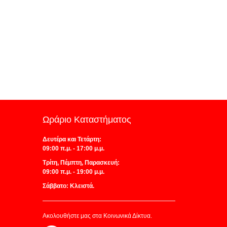
Ωράριο Καταστήματος
Δευτέρα και Τετάρτη:
09:00 π.μ. - 17:00 μ.μ.
Τρίτη, Πέμπτη, Παρασκευή:
09:00 π.μ. - 19:00 μ.μ.
Σάββατο: Κλειστά.
Ακολουθήστε μας στα Κοινωνικά Δίκτυα.