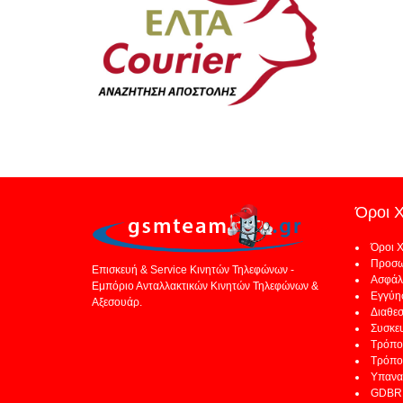
Όροι 
Όροι 
Προσω
Επισκευή & Service Κινητών Τηλεφώνων -
Ασφάλ
Εμπόριο Ανταλλακτικών Κινητών Τηλεφώνων &
Εγγύη
Αξεσουάρ.
Διαθε
Συσκε
Τρόπο
Τρόπο
Υπανα
GDBR 