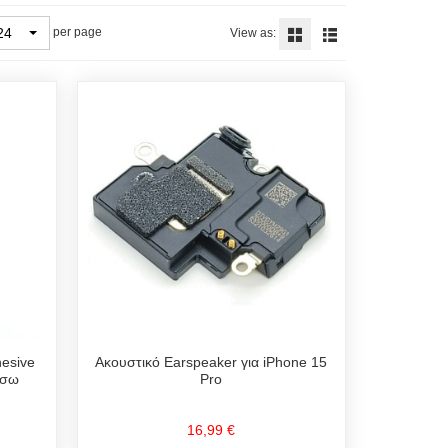
24
per page
View as:
Ακουστικό Earspeaker για iPhone 15
hesive
Pro
ίσω
16,99 €