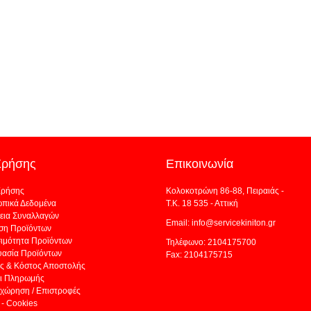
Χρήσης
Επικοινωνία
Χρήσης
Κολοκοτρώνη 86-88, Πειραιάς -
πικά Δεδομένα
Τ.Κ. 18 535 - Αττική
εια Συναλλαγών
Email: info@servicekiniton.gr
ση Προϊόντων
σιμότητα Προϊόντων
Τηλέφωνο: 2104175700
υασία Προϊόντων
Fax: 2104175715
ς & Κόστος Αποστολής
ι Πληρωμής
χώρηση / Επιστροφές
- Cookies