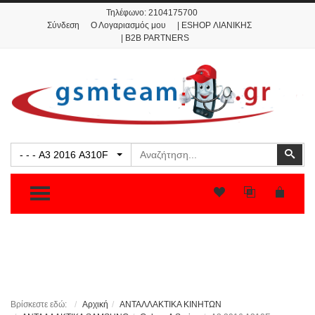
Τηλέφωνο:
2104175700
Σύνδεση
Ο Λογαριασμός μου
| ESHOP ΛΙΑΝΙΚΗΣ
| B2B PARTNERS
Αναζήτηση
Ανα
- - - A3 2016 A310F
TOGGLE MENU
Βρίσκεστε εδώ:
Αρχική
ΑΝΤΑΛΛΑΚΤΙΚΑ ΚΙΝΗΤΩΝ