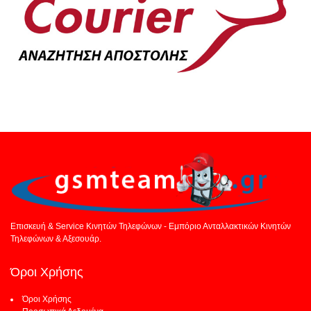
Επισκευή & Service Κινητών Τηλεφώνων - Εμπόριο Ανταλλακτικών Κινητών
Τηλεφώνων & Αξεσουάρ.
Όροι Χρήσης
Όροι Χρήσης