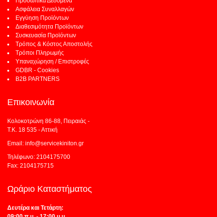
Προσωπικά Δεδομένα
Ασφάλεια Συναλλαγών
Εγγύηση Προϊόντων
Διαθεσιμότητα Προϊόντων
Συσκευασία Προϊόντων
Τρόπος & Κόστος Αποστολής
Τρόποι Πληρωμής
Υπαναχώρηση / Επιστροφές
GDBR - Cookies
B2B PARTNERS
Επικοινωνία
Κολοκοτρώνη 86-88, Πειραιάς -
Τ.Κ. 18 535 - Αττική
Email: info@servicekiniton.gr
Τηλέφωνο: 2104175700
Fax: 2104175715
Ωράριο Καταστήματος
Δευτέρα και Τετάρτη:
09:00 π.μ. - 17:00 μ.μ.