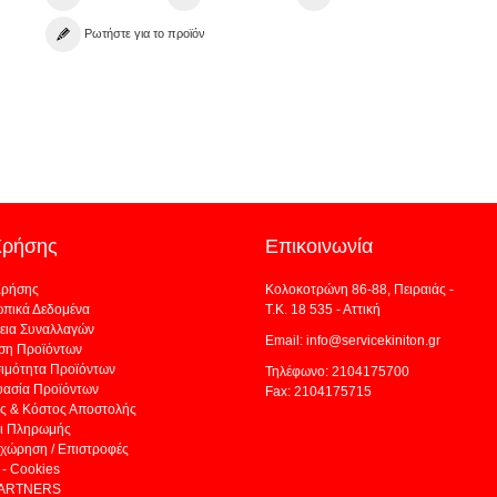
Ρωτήστε για το προϊόν
Χρήσης
Επικοινωνία
Χρήσης
Κολοκοτρώνη 86-88, Πειραιάς -
πικά Δεδομένα
Τ.Κ. 18 535 - Αττική
εια Συναλλαγών
Email: info@servicekiniton.gr
ση Προϊόντων
σιμότητα Προϊόντων
Τηλέφωνο: 2104175700
υασία Προϊόντων
Fax: 2104175715
ς & Κόστος Αποστολής
ι Πληρωμής
χώρηση / Επιστροφές
- Cookies
PARTNERS