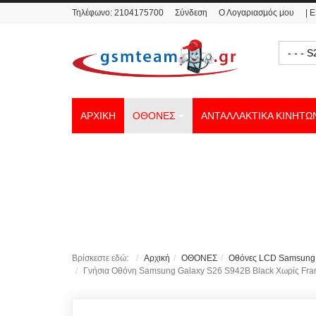
Τηλέφωνο:
2104175700
Σύνδεση
Ο Λογαριασμός μου
| 
- - 
ΑΡΧΙΚΗ
ΟΘΟΝΕΣ
ΑΝΤΑΛΛΑΚΤΙΚΑ ΚΙΝΗΤΩ
Βρίσκεστε εδώ:
Αρχική
ΟΘΟΝΕΣ
Οθόνες LCD Samsung
Γνήσια Οθόνη Samsung Galaxy S26 S942B Black Χωρίς F