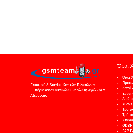
Όροι 
Όροι 
Προσω
Επισκευή & Service Κινητών Τηλεφώνων -
Ασφάλ
Εμπόριο Ανταλλακτικών Κινητών Τηλεφώνων &
Εγγύη
Αξεσουάρ.
Διαθε
Συσκε
Τρόπο
Τρόπο
Υπανα
GDBR 
B2B 