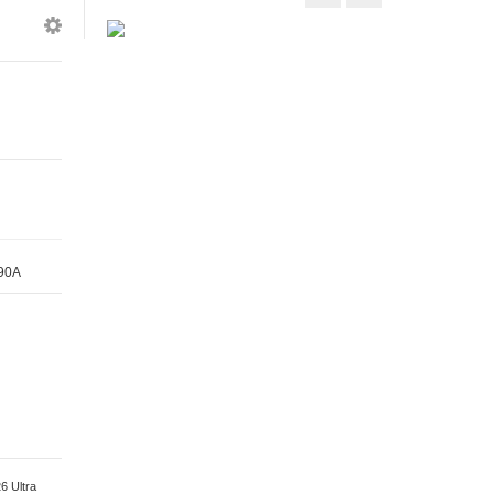
Οθόνη
Οθόνη
Samsung
Samsung
Galaxy
Galaxy
S26
S26
Ultra
Plus
S948B
S947B
Black
Black
Χωρίς
Χωρίς
Frame
Frame
GH82-
GH82-
38875A
39117A
90A
6 Ultra