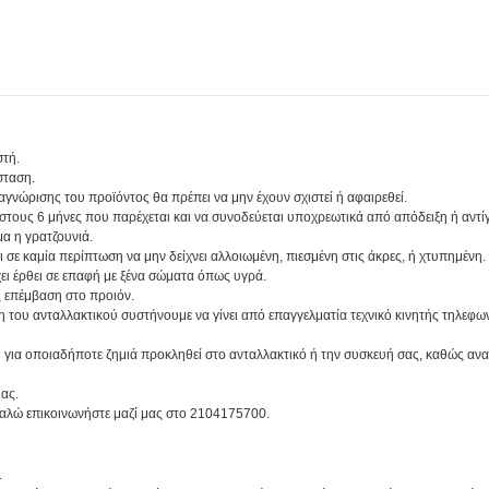
στή.
σταση.
αναγνώρισης του προϊόντος θα πρέπει να μην έχουν σχιστεί ή αφαιρεθεί.
 στους 6 μήνες που παρέχεται και να συνοδεύεται υποχρεωτικά από απόδειξη ή αντί
α η γρατζουνιά.
και σε καμία περίπτωση να μην δείχνει αλλοιωμένη, πιεσμένη στις άκρες, ή χτυπημένη.
χει έρθει σε επαφή με ξένα σώματα όπως υγρά.
υς επέμβαση στο προιόν.
η του ανταλλακτικού συστήνουμε να γίνει από επαγγελματία τεχνικό κινητής τηλεφ
 για οποιαδήποτε ζημιά προκληθεί στο ανταλλακτικό ή την συσκευή σας, καθώς ανα
ας.
καλώ επικοινωνήστε μαζί μας στο 2104175700.
.