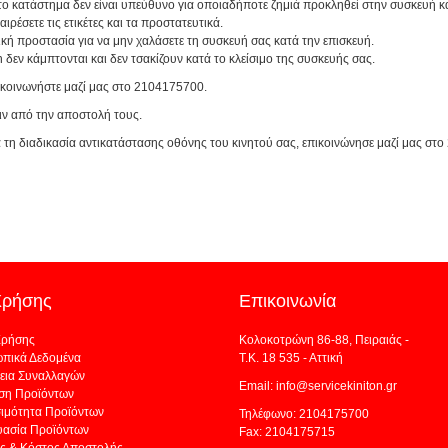
 το κατάστημα δεν είναι υπεύθυνο για οποιαδήποτε ζημιά προκληθεί στην συσκευή κ
ρέσετε τις ετικέτες και τα προστατευτικά.
κή προστασία για να μην χαλάσετε τη συσκευή σας κατά την επισκευή.
h δεν κάμπτονται και δεν τσακίζουν κατά το κλείσιμο της συσκευής σας.
ικοινωνήστε μαζί μας στο 2104175700.
ριν από την αποστολή τους.
α τη διαδικασία αντικατάστασης οθόνης του κινητού σας, επικοινώνησε μαζί μας στ
Χρήσης
Επικοινωνία
Χρήσης
Κολοκοτρώνη 86-88, Πειραιάς -
πικά Δεδομένα
Τ.Κ. 18 535 - Αττική
εια Συναλλαγών
Email: info@servicekiniton.gr
ση Προϊόντων
σιμότητα Προϊόντων
Τηλέφωνο: 2104175700
υασία Προϊόντων
Fax: 2104175715
ς & Κόστος Αποστολής