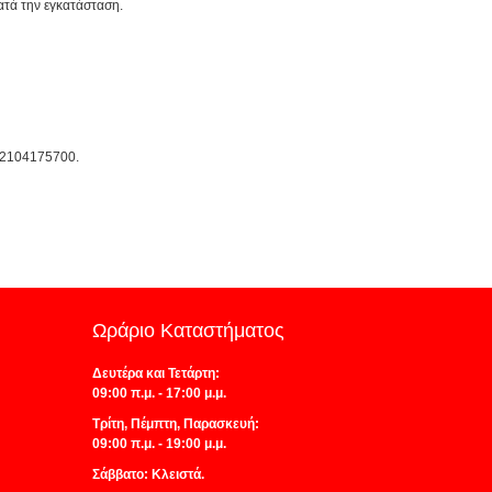
ατά την εγκατάσταση.
ο 2104175700.
Ωράριο Καταστήματος
Δευτέρα και Τετάρτη:
09:00 π.μ. - 17:00 μ.μ.
Τρίτη, Πέμπτη, Παρασκευή:
09:00 π.μ. - 19:00 μ.μ.
Σάββατο: Κλειστά.