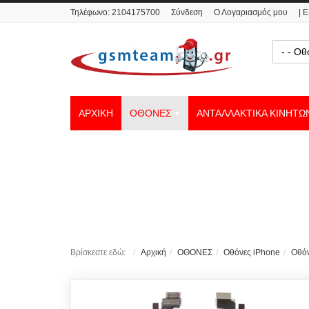
Τηλέφωνο:
2104175700
Σύνδεση
Ο Λογαριασμός μου
| 
- - Ο
ΑΡΧΙΚΗ
ΟΘΟΝΕΣ
ΑΝΤΑΛΛΑΚΤΙΚΑ ΚΙΝΗΤΩ
Βρίσκεστε εδώ:
Αρχική
ΟΘΟΝΕΣ
Οθόνες iPhone
Οθόν