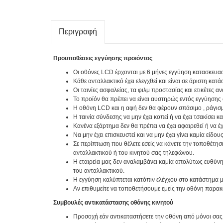
Περιγραφή
Προϋποθέσεις εγγύησης προϊόντος
Οι οθόνες LCD έρχονται με 6 μήνες εγγύηση κατασκευα
Κάθε ανταλλακτικό έχει ελεγχθεί και είναι σε άριστη κατά
Οι ταινίες ασφαλείας, τα φιλμ προστασίας και ετικέτες 
Το προϊόν θα πρέπει να είναι αυστηρώς εντός εγγύησης
Η οθόνη LCD και η αφή δεν θα φέρουν σπάσιμο , ράγισμ
Η ταινία σύνδεσης να μην έχει κοπεί ή να έχει τσακίσει 
Κανένα εξάρτημα δεν θα πρέπει να έχει αφαιρεθεί ή να έ
Να μην έχει επισκευστεί και να μην έχει γίνει καμία είδο
Σε περίπτωση που θέλετε εσείς να κάνετε την τοποθέτησ
ανταλλακτικού ή του κινητού σας τηλεφώνου.
Η εταιρεία μας δεν αναλαμβάνει καμία απολύτως ευθύνη
του ανταλλακτικού.
Η εγγύηση καλύπτεται κατόπιν ελέγχου στο κατάστημα μ
Αν επιθυμείτε να τοποθετήσουμε εμείς την οθόνη παρα
Συμβουλές αντικατάστασης οθόνης κινητού
Προσοχή εάν αντικαταστήσετε την οθόνη από μόνοι σας