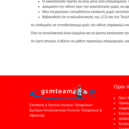
Η εγκατάσταση πρέπει να γίνει μόνο από επαγγελματία,
Δοκιμάστε την οθόνη πριν την εγκατάσταση χωρίς να αφαι
Μην επιχειρήσετε οποιαδήποτε επισκευή χωρίς αντιστατι
Βεβαιωθείτε ότι οι καλωδιοταινίες της LCD και του Touc
Αν επιθυμείτε να τοποθετήσουμε εμείς την οθόνη παρακαλώ επ
Όλα τα ανταλλακτικά είναι ελεγμένα και σε άριστη κατάσταση π
Αν έχετε απορίες ή θέλετε να μάθετε περαιτέρω πληροφορίες γι
Όροι 
Όροι 
Προσω
Επισκευή & Service Κινητών Τηλεφώνων -
Ασφάλ
Εμπόριο Ανταλλακτικών Κινητών Τηλεφώνων &
Εγγύη
Αξεσουάρ.
Διαθε
Συσκε
Τρόπο