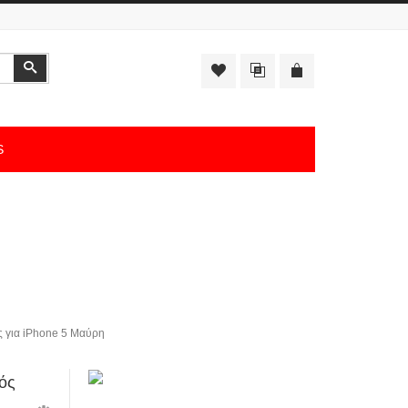
Αναζήτηση
S
ς για iPhone 5 Μαύρη
ός