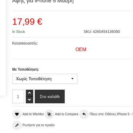
Αφής για iPhone 5 Μαύρη
17,99 €
In Stock
SKU: 4260454136090
Κατασκευαστής:
OEM
Με Τοποθέτηση:
Χωρίς Τοποθέτηση
Add to Wishlist
Add to Compare
Πίσω στο: Οθόνες iPhone 5 - 
Ρωτήστε για το προϊόν