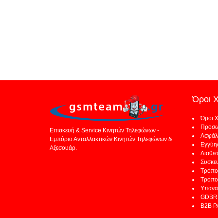
Όροι 
Όροι 
Προσω
Επισκευή & Service Κινητών Τηλεφώνων -
Ασφάλ
Εμπόριο Ανταλλακτικών Κινητών Τηλεφώνων &
Εγγύη
Αξεσουάρ.
Διαθε
Συσκε
Τρόπο
Τρόπο
Υπανα
GDBR 
B2B 