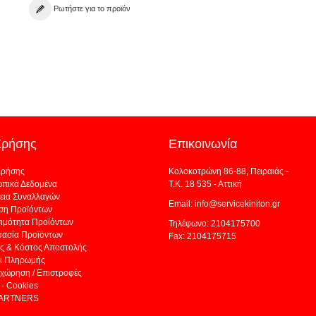
Ρωτήστε για το προϊόν
Χρήσης
Επικοινωνία
Χρήσης
Κολοκοτρώνη 86-88, Πειραιάς -
πικά Δεδομένα
Τ.Κ. 18 535 - Αττική
εια Συναλλαγών
Email: info@servicekiniton.gr
ση Προϊόντων
σιμότητα Προϊόντων
Τηλέφωνο: 2104175700
υασία Προϊόντων
Fax: 2104175715
ς & Κόστος Αποστολής
ι Πληρωμής
χώρηση / Επιστροφές
- Cookies
PARTNERS