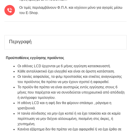
Οι τιμές περιλαμβάνουν Φ.Π.Α. και ισχύουν μόνο για αγορές μέσω
του E-Shop.
Περιγραφή
Προϋποθέσεις εγγύησης προϊόντος
Οι οθόνες LCD έρχονται με 6 μήνες εγγύηση κατασκευαστή.
Κάθε ανταλλακτικό έχει ελεγχθεί και είναι σε άριστη κατάσταση.
Οι ταινίες ασφαλείας, τα φιλμ προστασίας και ετικέτες αναγνώρισης
του προϊόντος θα πρέπει να μην έχουν σχιστεί ή αφαιρεθεί.
Το προϊόν θα πρέπει να είναι αυστηρώς εντός εγγύησης στους 6
μήνες που παρέχεται και να συνοδεύεται υποχρεωτικά από απόδειξη
ή αντίγραφο τιμολογίου.
Η οθόνη LCD και η αφή δεν θα φέρουν σπάσιμο , ράγισμα η
γρατζουνιά.
Η ταινία σύνδεσης να μην έχει κοπεί ή να έχει τσακίσει και σε καμία
περίπτωση να μην δείχνει αλλοιωμένη, πιεσμένη στις άκρες, ή
χτυπημένη.
Κανένα εξάρτημα δεν θα πρέπει να έχει αφαιρεθεί ή να έχει έρθει σε