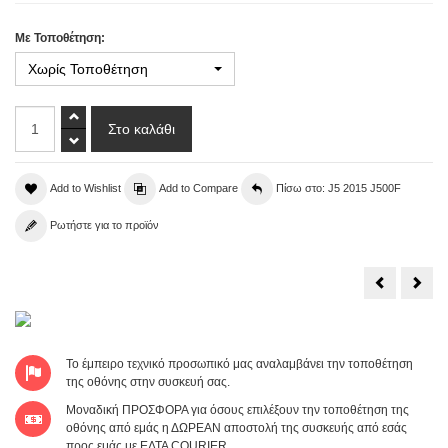
Με Τοποθέτηση:
Χωρίς Τοποθέτηση
Add to Wishlist
Add to Compare
Πίσω στο: J5 2015 J500F
Ρωτήστε για το προϊόν
Samsung
Sam
Galaxy
Gala
J5
J5
2015
201
J500F
J50
Buzzer
Καλω
Κουδούνι
Han
To έμπειρο τεχνικό προσωπικό μας αναλαμβάνει την τοποθέτηση
3001-
Free
002816
Hom
της οθόνης στην συσκευή σας.
&
Soft
Μοναδική ΠΡΟΣΦΟΡΑ για όσους επιλέξουν την τοποθέτηση της
Butt
Flex
οθόνης από εμάς η ΔΩΡΕΑΝ αποστολή της συσκευής από εσάς
προς εμάς με ΕΛΤΑ COURIER.