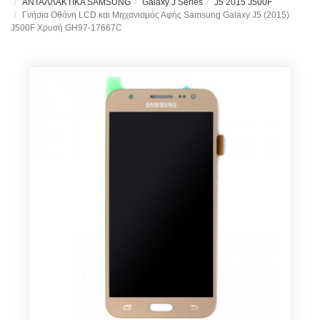
ΑΝΤΑΛΛΑΚΤΙΚΑ SAMSUNG
Galaxy J Series
J5 2015 J500F
Γνήσια Οθόνη LCD και Μηχανισμός Αφής Samsung Galaxy J5 (2015)
J500F Χρυσή GH97-17667C