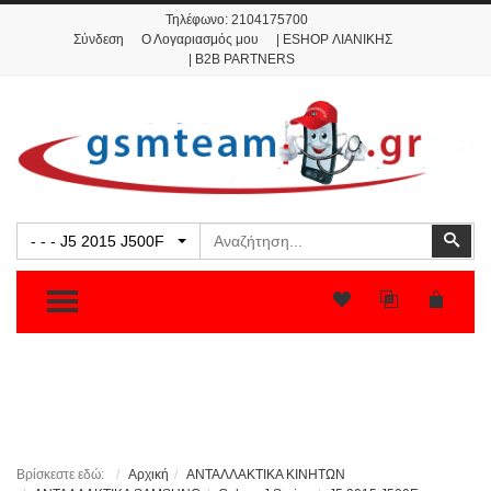
Τηλέφωνο:
2104175700
Σύνδεση
Ο Λογαριασμός μου
| ESHOP ΛΙΑΝΙΚΗΣ
| B2B PARTNERS
Αναζήτηση
Ανα
- - - J5 2015 J500F
TOGGLE MENU
Βρίσκεστε εδώ:
Αρχική
ΑΝΤΑΛΛΑΚΤΙΚΑ ΚΙΝΗΤΩΝ