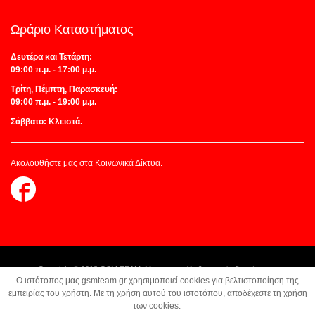
Ωράριο Καταστήματος
Δευτέρα και Τετάρτη:
09:00 π.μ. - 17:00 μ.μ.
Τρίτη, Πέμπτη, Παρασκευή:
09:00 π.μ. - 19:00 μ.μ.
Σάββατο: Κλειστά.
Ακολουθήστε μας στα Κοινωνικά Δίκτυα.
Follow
us
on
Facebook
Copyright © 2018 GSM TEAM. Με την επιφύλαξη παντός δικαιώματος.
O ιστότοπος μας gsmteam.gr χρησιμοποιεί cookies για βελτιστοποίηση της
Κατασκευή Ιστοσελίδων:
Z-Design.gr
εμπειρίας του χρήστη. Με τη χρήση αυτού του ιστοτόπου, αποδέχεστε τη χρήση
των cookies.