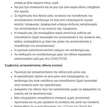
επαφή με ξένα σώματα όπως υγρά.
Να μην έχει επισκευστεί και να μην έχει γίνει καμία είδους επέμβαση
στο προιόν.
Σε περίπτωση που θέλετε εσείς να κάνετε την τοποθέτηση του
ανταλλακτικού συστήνουμε να γίνει από επαγγελματία τεχνικό
κινητής τηλεφωνίας. Διαφορετικά υπάρχει κίνδυνος καταστροφής
του ανταλλακτικού ή του κινητού σας τηλεφώνου.
Η εταιρεία μας δεν αναλαμβάνει καμία απολύτως ευθύνη για
οποιαδήποτε ζημιά προκληθεί στο ανταλλακτικό ή την συσκευή σας,
καθώς αναλαμβάνετε με δικό σας ρίσκο την αντικατάσταση ή
τοποθέτηση του ανταλλακτικού.
Η εγγύηση καλύπτεται κατόπιν ελέγχου στο κατάστημα μας.
Αν επιθυμείτε να τοποθετήσουμε εμείς την οθόνη παρακαλώ
επικοινωνήστε μαζί μας στο 2104175700.
Συμβουλές αντικατάστασης οθόνης κινητού
Προσοχή εάν αντικαταστήσετε την οθόνη από μόνοι σας.
Η εγκατάσταση πρέπει να γίνει μόνο από επαγγελματία, το
κατάστημα δεν είναι υπεύθυνο για οποιαδήποτε ζημιά προκληθεί
στην συσκευή κατά την εγκατάσταση.
Δοκιμάστε την οθόνη πριν την εγκατάσταση χωρίς να αφαιρέσετε τις
ετικέτες και τα προστατευτικά.
Μην επιχειρήσετε οποιαδήποτε επισκευή χωρίς αντιστατική
προστασία για να μην χαλάσετε τη συσκευή σας κατά την επισκευή.
Βεβαιωθείτε ότι οι καλωδιοταινίες της LCD και του Touch δεν